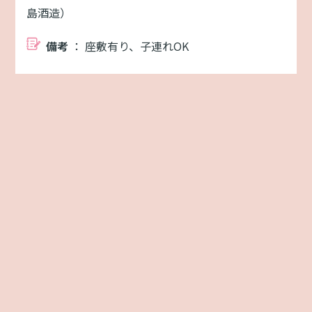
島酒造）
備考
： 座敷有り、子連れOK