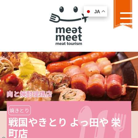
JA
JA
MENU
肉と焼酎提携店
焼きとり
戦国やきとり よっ田や 栄
町店