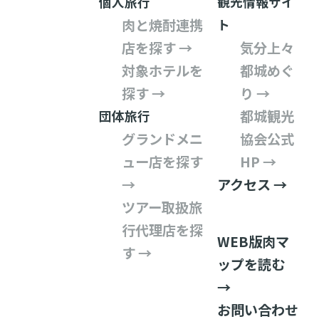
個人旅行
観光情報サイ
肉と焼酎連携
ト
店を探す →
気分上々
対象ホテルを
都城めぐ
探す →
り →
都城観光
団体旅行
グランドメニ
協会公式
ュー店を探す
HP →
→
アクセス →
ツアー取扱旅
行代理店を探
WEB版肉マ
す →
ップを読む
→
お問い合わせ