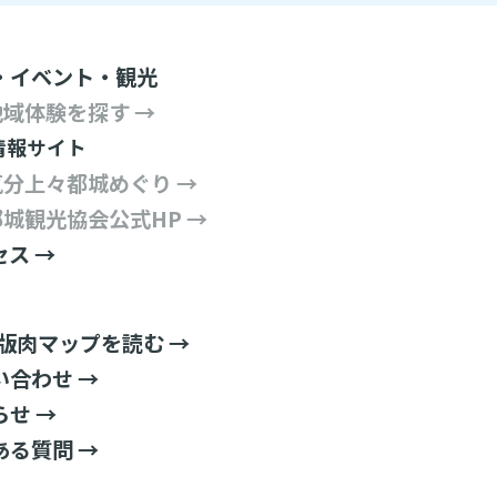
・イベント・観光
地域体験を探す →
情報サイト
気分上々都城めぐり →
都城観光協会公式HP →
セス →
B版肉マップを読む →
い合わせ →
らせ →
ある質問 →