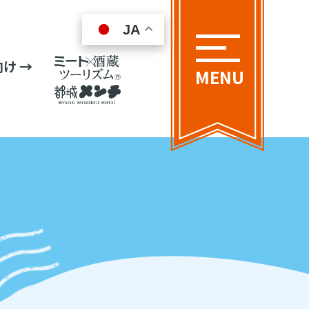
JA
JA
け →
MENU