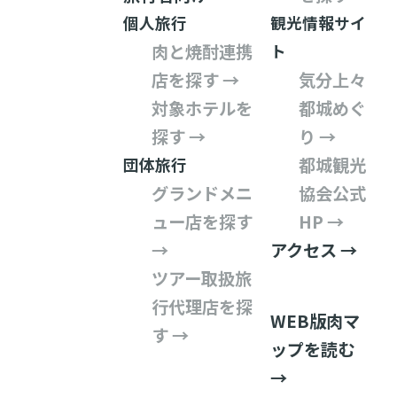
個人旅行
観光情報サイ
肉と焼酎連携
ト
店を探す →
気分上々
対象ホテルを
都城めぐ
探す →
り →
都城観光
団体旅行
グランドメニ
協会公式
ュー店を探す
HP →
→
アクセス →
ツアー取扱旅
行代理店を探
WEB版肉マ
す →
ップを読む
→